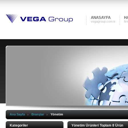
ANASAYFA
H
vegagroup.com.tr
fi
Ana Sayfa
Branşlar
Yönetim
Kategoriler
Yönetim Ürünleri Toplam 8 Ürün