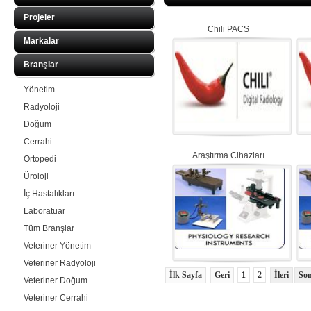
Projeler
Chili PACS
Markalar
Branşlar
Yönetim
Radyoloji
Doğum
Cerrahi
Araştırma Cihazları
Ortopedi
Üroloji
İç Hastalıkları
Laboratuar
Tüm Branşlar
Veteriner Yönetim
Veteriner Radyoloji
1
2
Veteriner Doğum
Veteriner Cerrahi